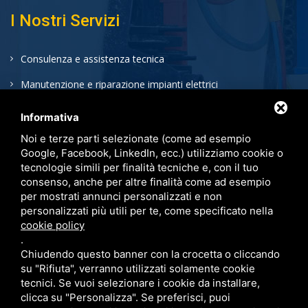
I Nostri Servizi
Consulenza e assistenza tecnica
Manutenzione e riparazione impianti elettrici
Installazione impianti elettrici
Informativa
Noi e terze parti selezionate (come ad esempio
Google, Facebook, LinkedIn, ecc.) utilizziamo cookie o
Impianti Elettrici
tecnologie simili per finalità tecniche e, con il tuo
consenso, anche per altre finalità come ad esempio
per mostrati annunci personalizzati e non
Sistemi di videosorveglianza
personalizzati più utili per te, come specificato nella
Installazione allarmi
cookie policy
.
Videocitofoni
Chiudendo questo banner con la crocetta o cliccando
su "Rifiuta", verranno utilizzati solamente cookie
Certificazioni impianto elettrico
tecnici. Se vuoi selezionare i cookie da installare,
clicca su "Personalizza". Se preferisci, puoi
Installazione cancelli automatici