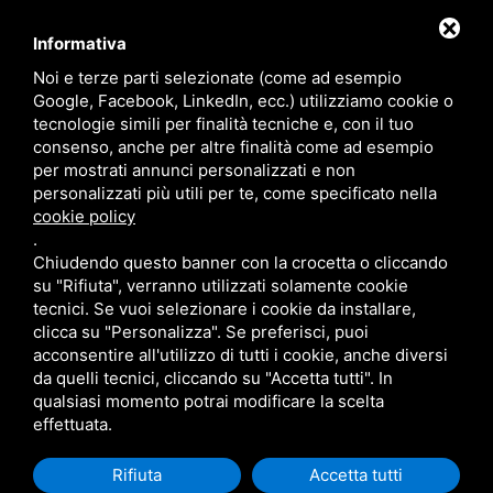
Installazione impianti elettrici
Informativa
Noi e terze parti selezionate (come ad esempio
Google, Facebook, LinkedIn, ecc.) utilizziamo cookie o
Impianti Elettrici
tecnologie simili per finalità tecniche e, con il tuo
consenso, anche per altre finalità come ad esempio
per mostrati annunci personalizzati e non
Sistemi di videosorveglianza
personalizzati più utili per te, come specificato nella
Installazione allarmi
cookie policy
.
Videocitofoni
Chiudendo questo banner con la crocetta o cliccando
su "Rifiuta", verranno utilizzati solamente cookie
Certificazioni impianto elettrico
tecnici. Se vuoi selezionare i cookie da installare,
clicca su "Personalizza". Se preferisci, puoi
Installazione cancelli automatici
acconsentire all'utilizzo di tutti i cookie, anche diversi
da quelli tecnici, cliccando su "Accetta tutti". In
qualsiasi momento potrai modificare la scelta
effettuata.
Sitemap
/
Privacy
Rifiuta
Accetta tutti